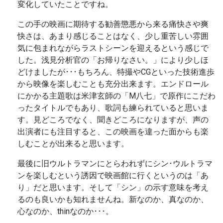
変化していたことですね。
この手の映画に期待する勧善懲悪から来る痛快さや爽
快さは、あまり感じることはなく、少し重苦しい雰囲
気に包まれながらラストシーンを迎えるという感じで
した。浅見分析官の「お帰りなさい。」により少しほ
どけましたが･･･もちろん、特撮やCGといった技術進歩
から映像を楽しむことも充分出来ます。エンドロール
にかかる主題歌は米津玄師の「M八七」で原作にこだわ
ったタイトルでもあり、歌詞も練られていると思いま
す。見どころでなく、聞きどころになりますが、声の
出演者にも注目すると、この映画を違った面からも楽
しむことが出来ると思います。
最後に旧ウルトラマンにとらわれずにシン･ウルトラマ
ンを楽しむという誘因で映画館に行くというのは「あ
り」だと思います。そして「シン」の示す意味を考え
るのも良いかも知れませんね。新なのか、真なのか、
心なのか、thinなのか･･･。