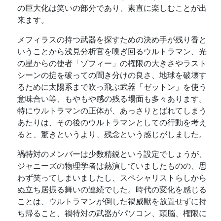
の巨大化は笑いの部分であり、素直に楽しむことが出
来ます。
メフィラスの持つ武器を探すための決め手が残り香と
いうことから浅見分析官を嗅ぎ回るウルトラマン、光
の星からの使者「ゾフィー」の権限の大きさやラスト
シーンの掟を破っての聞き分けの良さ、地球を破壊す
るために太陽系まで吹っ飛ぶ武器「ゼットン」を使う
意味合い等、もやもや感の残る場面も多々あります。
特にウルトラマンの正体が、あっさりとばれてしまう
あたりは、その後のウルトラマンとしての行動を考え
ると、驚きというより、残念という感じがしました。
禍特対のメンバーは少数精鋭という設定でしょうが、
ジャニーズの物理学者は熱演していましたものの、思
わず笑ってしまいましたし、スペシャリストらしから
ぬ立ち居振る舞いの連続でした。時代の変化を感じる
ことは、ウルトラマンが倒した禍威獣を放置せずに持
ち帰ること、禍特対の武器がパソコン、頭脳、権限に