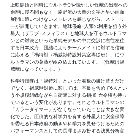
上映開始と同時にウルトラQや懐かしい怪獣の出現への
余韻に浸る間もなく、庵野流の大量の文字と早い画面
展開に追いつけないストレスを感じながら、ストーリ
ーが展開していきます。地球侵略･人類の利用を狙う外
星人（ザラブ･メフィラス）と地球人を守るウルトラマ
ンとの対決といった単純モデルの中に交渉に右往左往
する日本政府、団結によりチームメイトに対する信頼
に応える「禍特対（禍威獣特設対策室専従班）」にウ
ルトラマンの葛藤が組み込まれています。（怪獣は禍
威獣になっています。）
科学特捜隊は「禍特対」といった看板の掛け替えだけ
でなく、禍威獣対策に関しては、室長を含めて6人とい
う小規模組織ながら自衛隊に対する指揮･命令権も持っ
ているという変化があります。それとウルトラマンの
「カラータイマー」がなくなっていたことは大きな変
化でした。圧倒的な科学力を有する外星人に安全保障
を委ねる日本政府の動きや科学力を見せつけるための
パフォーマンスとしての長澤まさみ扮する浅見分析官