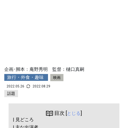
企画･脚本：庵野秀明 監督：樋口真嗣
旅行・外食・趣味
映画
2022.05.26
2022.08.29
話題
目次 [
]
とじる
| 見どころ
| 主な出演者