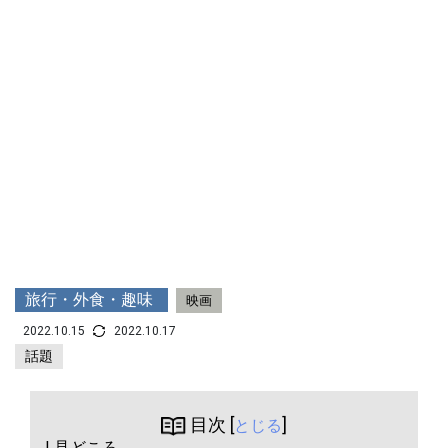
旅行・外食・趣味
映画
2022.10.15
2022.10.17
話題
目次 [
]
とじる
| 見どころ