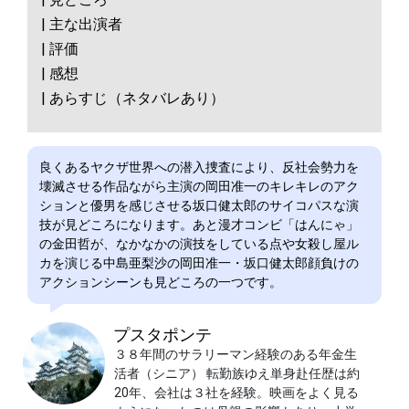
| 主な出演者
| 評価
| 感想
| あらすじ（ネタバレあり）
良くあるヤクザ世界への潜入捜査により、反社会勢力を
壊滅させる作品ながら主演の岡田准一のキレキレのアク
ションと優男を感じさせる坂口健太郎のサイコパスな演
技が見どころになります。あと漫才コンビ「はんにゃ」
の金田哲が、なかなかの演技をしている点や女殺し屋ル
カを演じる中島亜梨沙の岡田准一・坂口健太郎顔負けの
アクションシーンも見どころの一つです。
プスタポンテ
３８年間のサラリーマン経験のある年金生
活者（シニア） 転勤族ゆえ単身赴任歴は約
20年、会社は３社を経験。映画をよく見る