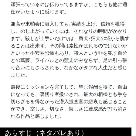
頑張っているのは伝わってきますが、こちらも他に適
任がいたように感じます。
兼高が東鞘会に潜入しても､実績を上げ、信頼を獲得
し、のし上がっていくには、それなりの時間がかかり
ます。殺しが上手いだけでは、番犬･狂犬の域から脱す
ることは出来ず、その間は素性がばれるのではないか
といった不安や恐怖もあり、殺人という罪を犯す自分
との葛藤、ライバルとの競走のみならず、足の引っ張
り合いにもさらされる、なかなかタフな人生だと感じ
ました。
最後にミッションを完了して、望む報酬を得て、自由
になっても、裏切り者扱いされ、最大の相棒とも手を
切らざるを得なかった潜入捜査官の悲哀も感じること
ができ、空しさ、切なさ、悔しさに達成感が打ち消さ
れる作品と感じました。
あらすじ（ネタバレあり）