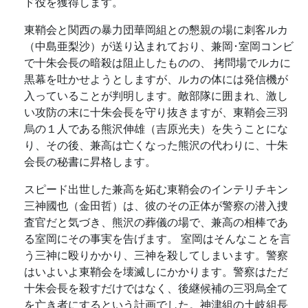
ド役を獲得します。
東鞘会と関西の暴力団華岡組との懇親の場に刺客ルカ
（中島亜梨沙）が送り込まれており、兼岡･室岡コンビ
で十朱会長の暗殺は阻止したものの、 拷問場でルカに
黒幕を吐かせようとしますが、ルカの体には発信機が
入っていることが判明します。敵部隊に囲まれ、激し
い攻防の末に十朱会長を守り抜きますが、東鞘会三羽
烏の１人である熊沢伸雄（吉原光夫）を失うことにな
り、その後、兼高は亡くなった熊沢の代わりに、十朱
会長の秘書に昇格します。
スピード出世した兼高を妬む東鞘会のインテリチキン
三神國也（金田哲）は、彼のその正体が警察の潜入捜
査官だと気づき、熊沢の葬儀の場で、兼高の相棒であ
る室岡にその事実を告げます。 室岡はそんなことを言
う三神に殴りかかり、三神を殺してしまいます。警察
はいよいよ東鞘会を壊滅しにかかります。警察はただ
十朱会長を殺すだけではなく、後継候補の三羽烏全て
を亡き者にするという計画でした。神津組の土岐組長