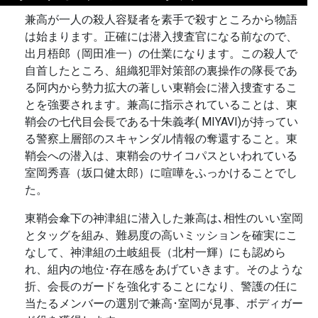
兼高が一人の殺人容疑者を素手で殺すところから物語
は始まります。正確には潜入捜査官になる前なので、
出月梧郎（岡田准一）の仕業になります。この殺人で
自首したところ、組織犯罪対策部の裏操作の隊長であ
る阿内から勢力拡大の著しい東鞘会に潜入捜査するこ
とを強要されます。兼高に指示されていることは、東
鞘会の七代目会長である十朱義孝( MIYAVI)が持ってい
る警察上層部のスキャンダル情報の奪還すること。東
鞘会への潜入は、東鞘会のサイコパスといわれている
室岡秀喜（坂口健太郎）に喧嘩をふっかけることでし
た。
東鞘会傘下の神津組に潜入した兼高は､相性のいい室岡
とタッグを組み、難易度の高いミッションを確実にこ
なして、神津組の土岐組長（北村一輝）にも認めら
れ、組内の地位･存在感をあげていきます。そのような
折、会長のガードを強化することになり、警護の任に
当たるメンバーの選別で兼高･室岡が見事、ボディガー