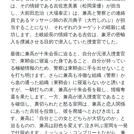
は、その情婦である吉佐恵美裏（松岡茉優）が担当
し、大前田忠治（大場泰正）は、兼高と警察との連絡
員であるマッサージ師の衣川典子（大竹しのぶ）が担
当することになり、それぞれのターゲットの暗殺に成
功します。土岐組長の情婦である吉佐は、象牙の密輸
入を撲滅させる目的で潜入していた捜査官でした。
最後に兼高が十朱会長に迫ると、自分が元潜入捜査官
で、東鞘会に寝返った身であること、自分が持ってい
る極秘情報のため、警察は東鞘会に手を出せないこと
を打ち明けます。さらに兼高も冷徹な組織（警察）か
ら血の通った組織（東鞘会）に寝返らないかと誘いま
すが、一騎打ちの末、兼高が十朱会長を殺し、情報奪
還を果たします。一方、兼高が潜入捜査官であること
を確信し、裏切られたと怒る室岡は、兼高と恋人関係
にあった吉佐を拉致し、彼を廃墟へとおびき出しま
す。兼高に「自分とこの女とどちらが大切なのか」と
迫るものの、兼高は顔色を変えず､泣き叫ぶ室岡を一発
で仕留めます。ミッション・コンプリートながら、兼