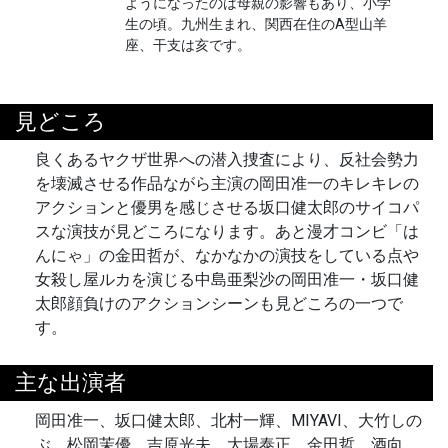
ようになったのは母親の影響もあり、小学
生の頃。九州生まれ、関西在住のA型山羊
座、干支は亥です。
見どころ
良くあるヤクザ世界への潜入捜査により、反社会勢力
を壊滅させる作品ながら主演の岡田准一のキレキレの
アクションと優男を感じさせる坂口健太郎のサイコパ
スな演技が見どころになります。あと漫才コンビ「は
んにゃ」の金田哲が、なかなかの演技をしている点や
女殺し屋ルカを演じる中島亜梨沙の岡田准一・坂口健
太郎顔負けのアクションシーンも見どころの一つで
す。
主な出演者
岡田准一、坂口健太郎、北村一輝、MIYAVI、大竹しの
ぶ、松岡茉優、吉原光夫、大場泰正、金田哲、酒向