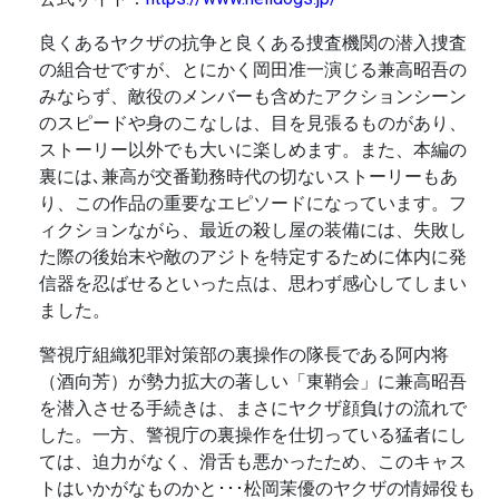
良くあるヤクザの抗争と良くある捜査機関の潜入捜査
の組合せですが、とにかく岡田准一演じる兼高昭吾の
みならず、敵役のメンバーも含めたアクションシーン
のスピードや身のこなしは、目を見張るものがあり、
ストーリー以外でも大いに楽しめます。また、本編の
裏には､兼高が交番勤務時代の切ないストーリーもあ
り、この作品の重要なエピソードになっています。フ
ィクションながら、最近の殺し屋の装備には、失敗し
た際の後始末や敵のアジトを特定するために体内に発
信器を忍ばせるといった点は、思わず感心してしまい
ました。
警視庁組織犯罪対策部の裏操作の隊長である阿内将
（酒向芳）が勢力拡大の著しい「東鞘会」に兼高昭吾
を潜入させる手続きは、まさにヤクザ顔負けの流れで
した。一方、警視庁の裏操作を仕切っている猛者にし
ては、迫力がなく、滑舌も悪かったため、このキャス
トはいかがなものかと･･･松岡茉優のヤクザの情婦役も