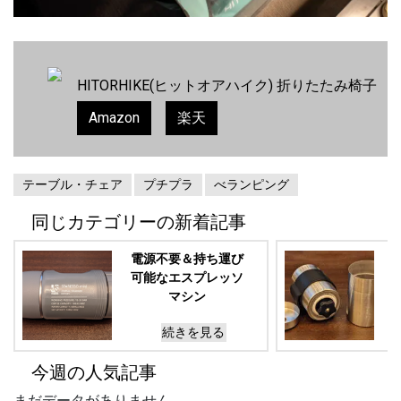
HITORHIKE(ヒットオアハイク) 折りたたみ椅子
Amazon
楽天
テーブル・チェア
プチプラ
べランピング
同じカテゴリーの新着記事
電源不要＆持ち運び
可能なエスプレッソ
マシン
STARESSO
mini(スタレッソ
続きを見る
ミニ)
今週の人気記事
まだデータがありません。