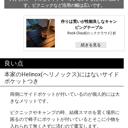
す。ピクニックなど活用の幅は広いです。
作りは荒いが性能良しなキャン
ピングテーブル
Rock Cloud(ロッククラウド) 折
りたたみキャンプテーブル ブラ
ック Lサイズ
続きを見る
良い点
本家のHelinox(ヘリノックス)にはないサイド
ポケットつき
両側にサイドポケットが付いているのが個人的には大
きなメリットです。
ピクニックやキャンプの時、結構スマホを置く場所に
困るので椅子にポケットが付いているとそこに小物を
入れられて無くさずに済むので重宝します。