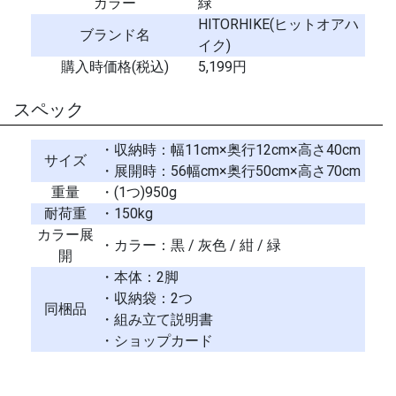
カラー
緑
HITORHIKE(ヒットオアハ
ブランド名
イク)
購入時価格(税込)
5,199円
スペック
・収納時：幅11cm×奥行12cm×高さ40cm
サイズ
・展開時：56幅cm×奥行50cm×高さ70cm
重量
・(1つ)950g
耐荷重
・150kg
カラー展
・カラー：黒 / 灰色 / 紺 / 緑
開
・本体：2脚
・収納袋：2つ
同梱品
・組み立て説明書
・ショップカード