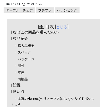
2021.07.01
2023.01.26
テーブル・チェア
プチプラ
べランピング
目次 [
]
とじる
| なぜこの商品を選んだのか
| 製品紹介
・購入品概要
・スペック
・パッケージ
・開封
・本体
・同梱品
| 設置
| 良い点
・本家のHelinox(ヘリノックス)にはないサイドポケッ
トつき