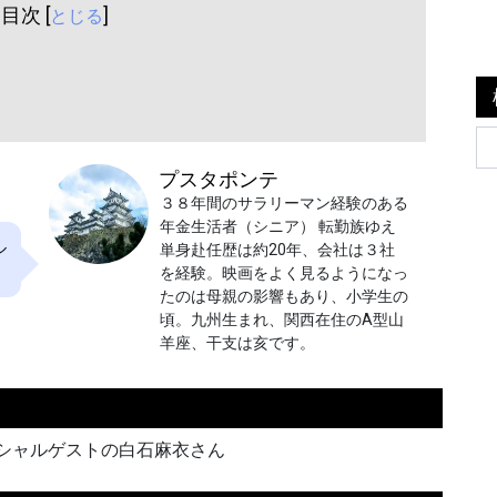
目次 [
]
とじる
プスタポンテ
３８年間のサラリーマン経験のある
年金生活者（シニア） 転勤族ゆえ
ル
単身赴任歴は約20年、会社は３社
を経験。映画をよく見るようになっ
たのは母親の影響もあり、小学生の
頃。九州生まれ、関西在住のA型山
羊座、干支は亥です。
ペシャルゲストの白石麻衣さん