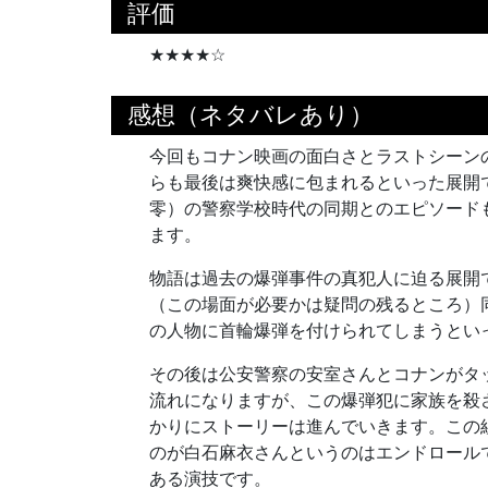
評価
★★★★☆
感想（ネタバレあり）
今回もコナン映画の面白さとラストシーン
らも最後は爽快感に包まれるといった展開
零）の警察学校時代の同期とのエピソード
ます。
物語は過去の爆弾事件の真犯人に迫る展開で
（この場面が必要かは疑問の残るところ）
の人物に首輪爆弾を付けられてしまうとい
その後は公安警察の安室さんとコナンがタ
流れになりますが、この爆弾犯に家族を殺
かりにストーリーは進んでいきます。この
のが白石麻衣さんというのはエンドロール
ある演技です。