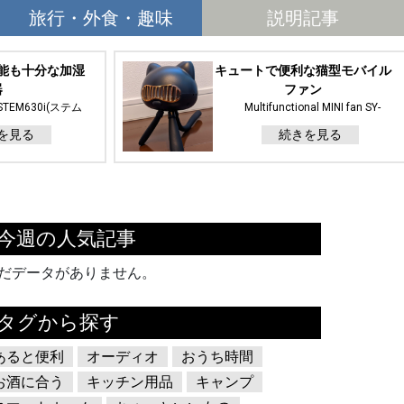
旅行・外食・趣味
説明記事
能も十分な加湿
キュートで便利な猫型モバイル
器
ファン
STEM630i(ステム
Multifunctional MINI fan SY-
 Premium(ブラックプ
FS01(Mii Fan)
を見る
続きを見る
ミアム)
今週の人気記事
だデータがありません。
タグから探す
あると便利
オーディオ
おうち時間
お酒に合う
キッチン用品
キャンプ