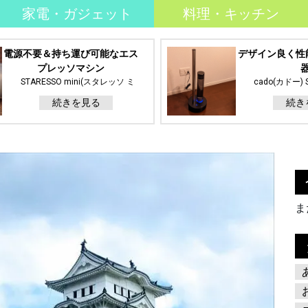
家電・ガジェット
料理・キッチン
電源不要＆持ち運び可能なエス
デザイン良く性
プレッソマシン
STARESSO mini(スタレッソ ミ
cado(カドー) 
ニ)
630i) Black
続きを見る
続き
レ
ま