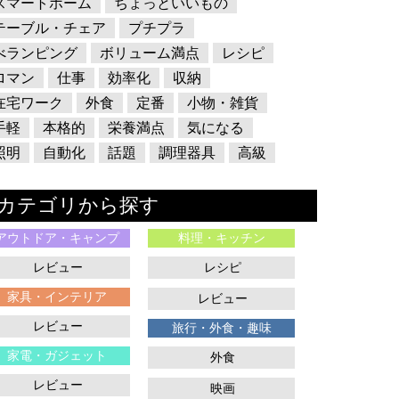
スマートホーム
ちょっといいもの
テーブル・チェア
プチプラ
べランピング
ボリューム満点
レシピ
ロマン
仕事
効率化
収納
在宅ワーク
外食
定番
小物・雑貨
手軽
本格的
栄養満点
気になる
照明
自動化
話題
調理器具
高級
カテゴリから探す
アウトドア・キャンプ
料理・キッチン
レビュー
レシピ
家具・インテリア
レビュー
レビュー
旅行・外食・趣味
家電・ガジェット
外食
レビュー
映画