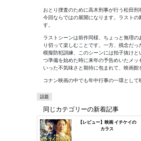
おとり捜査のために高木刑事が行う松田刑
今回ならではの展開になります。ラストの
す。
ラストシーンは前作同様、ちょっと無理の
り切って楽しむことです。一方、残念だっ
模擬防犯訓練、このシーンには拍子抜けと
つ準備を始めた時に来年の予告めいたメッ
いった不気味さと期待に包まれて、映画館
コナン映画の中でも年中行事の一環として
話題
同じカテゴリーの新着記事
【レビュー】映画 イチケイの
カラス