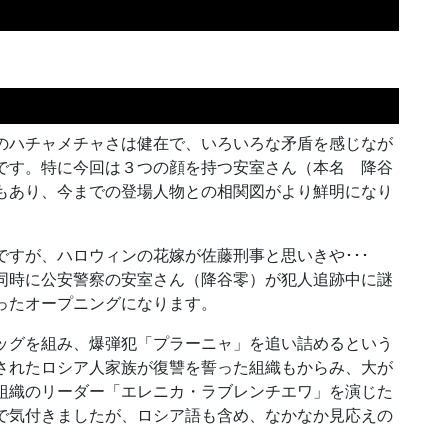
のハチャメチャさは健在で、いろいろな矛盾を感じなが
です。特に今回は３つの顔を持つ安室さん（本名 降谷
もあり、今までの登場人物との相関図がより鮮明になり
すが、ハロウィンの花嫁が佐藤刑事と思いきや･･･
同時に公安警察の安室さん（降谷零）が犯人追跡中に謎
ったオープニングになります。
ッグを組み、爆弾犯「プラーニャ」を追い詰めるという
されたロシア人家族が復讐を誓った組織もからみ、大が
組織のリーダー「エレニカ・ラブレンチエワ」を演じた
で気付きましたが、ロシア語も含め、なかなか見応えの