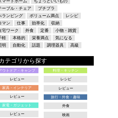
スマートホーム
ちょっといいもの
テーブル・チェア
プチプラ
べランピング
ボリューム満点
レシピ
ロマン
仕事
効率化
収納
在宅ワーク
外食
定番
小物・雑貨
手軽
本格的
栄養満点
気になる
照明
自動化
話題
調理器具
高級
カテゴリから探す
アウトドア・キャンプ
料理・キッチン
レビュー
レシピ
家具・インテリア
レビュー
レビュー
旅行・外食・趣味
家電・ガジェット
外食
レビュー
映画