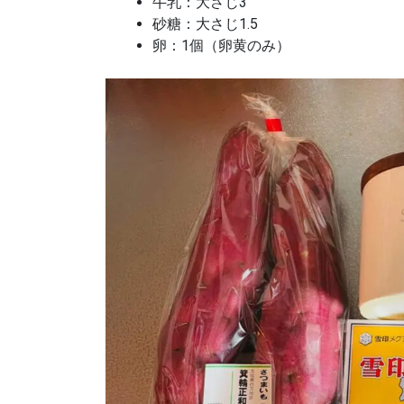
牛乳：大さじ3
砂糖：大さじ1.5
卵：1個（卵黄のみ）