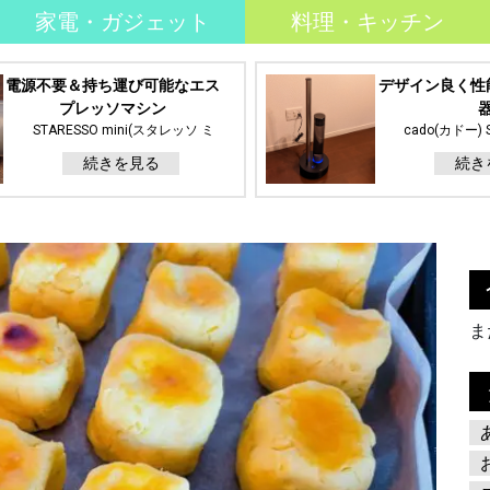
家電・ガジェット
料理・キッチン
電源不要＆持ち運び可能なエス
デザイン良く性
プレッソマシン
STARESSO mini(スタレッソ ミ
cado(カドー) 
ニ)
630i) Black
続きを見る
続き
レ
ま