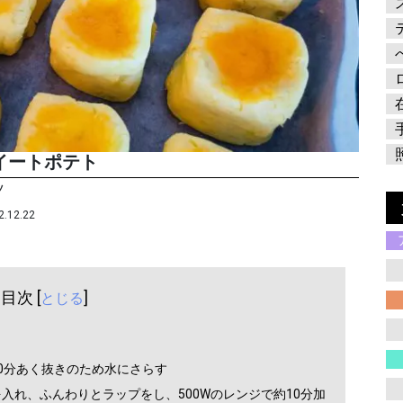
イートポテト
ツ
2.12.22
目次 [
]
とじる
10分あく抜きのため水にさらす
を入れ、ふんわりとラップをし、500Wのレンジで約10分加