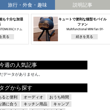
旅行・外食・趣味
説明記事
能も十分な加湿
キュートで便利な猫型モバイル
器
ファン
STEM630i(ステム
Multifunctional MINI fan SY-
 Premium(ブラックプ
FS01(Mii Fan)
を見る
続きを見る
ミアム)
今週の人気記事
だデータがありません。
タグから探す
あると便利
オーディオ
おうち時間
お酒に合う
キッチン用品
キャンプ