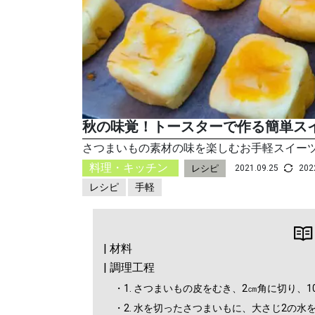
秋の味覚！トースターで作る簡単ス
さつまいもの素材の味を楽しむお手軽スイー
料理・キッチン
レシピ
2021.09.25
202
レシピ
手軽
| 材料
| 調理工程
・1. さつまいもの皮をむき、2㎝角に切り、
・2. 水を切ったさつまいもに、大さじ2の水