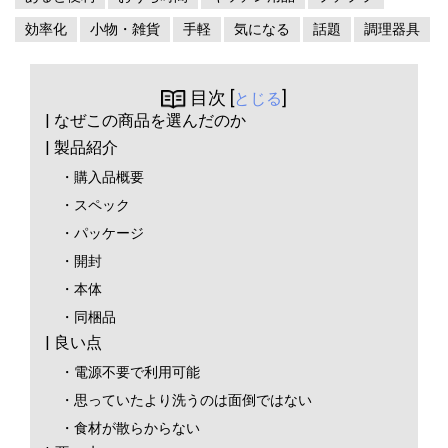
効率化
小物・雑貨
手軽
気になる
話題
調理器具
目次 [
]
とじる
| なぜこの商品を選んだのか
| 製品紹介
・購入品概要
・スペック
・パッケージ
・開封
・本体
・同梱品
| 良い点
・電源不要で利用可能
・思っていたより洗うのは面倒ではない
・食材が散らからない