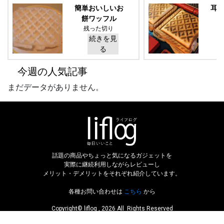
簡単おいしいお
耳
餅ワッフル
B
残った切り
餅でサクサ
続きを見
クのお餅ワ
る
ッフル！
今週の人気記事
まだデータがありません。
話題の商品やちょっと気になるガジェットを
実際に継続利用しながらレビューし
メリット・デメリットをそれぞれ紹介しています。
各種お問い合わせは
こちら
から
Copyright© liflog , 2026 All Rights Reserved