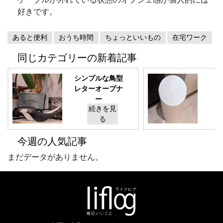
好きです。
あると便利
おうち時間
ちょっといいもの
在宅ワーク
同じカテゴリーの新着記事
シンプルな鳥型
レターオープナ
M
ー
続きを見
+d(プラスデ
ィー) Birdie
る
Paper
Knife(バーデ
今週の人気記事
ィー ペーパ
ーナイフ)
まだデータがありません。