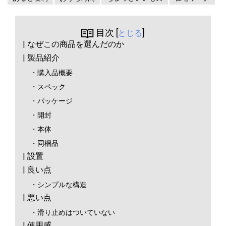
目次 [
]
とじる
| なぜこの商品を選んだのか
| 製品紹介
・購入品概要
・スペック
・パッケージ
・開封
・本体
・同梱品
| 設置
| 良い点
・シンプルな構造
| 悪い点
・滑り止めはついていない
| 使用感