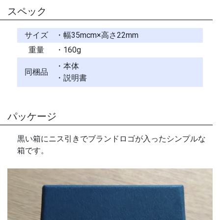
スペック
サイズ
・幅35mcm×高さ22mm
重量
・160g
・本体
同梱品
・説明書
パッケージ
黒い箱にニス引きでブランドロゴが入ったシンプルな
箱です。