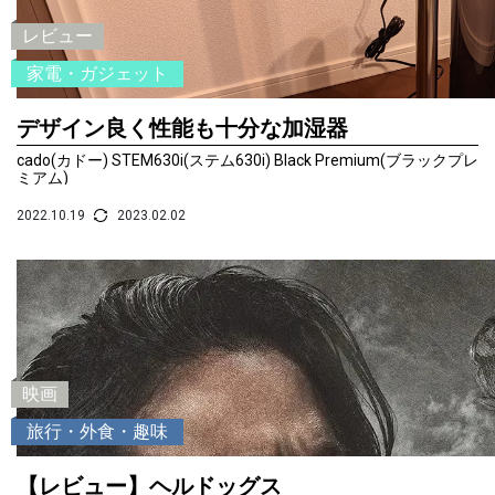
レビュー
家電・ガジェット
デザイン良く性能も十分な加湿器
cado(カドー) STEM630i(ステム630i) Black Premium(ブラックプレ
ミアム)
2022.10.19
2023.02.02
映画
旅行・外食・趣味
【レビュー】ヘルドッグス